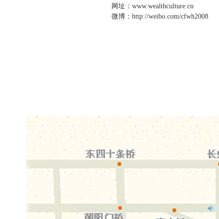
网址：www.wealthculture.cn
微博：http://weibo.com/cfwh2008