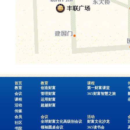
首页
教育
课程
教育
创造财富
第一财富课堂
会议
管理财富
365财富智慧之旅
课程
运用财富
活动
超越财富
传媒
会员
会议
活动
全球财富文化高级别会议
财富文化沙龙
社区
领袖圆桌会议
365读书会
书院